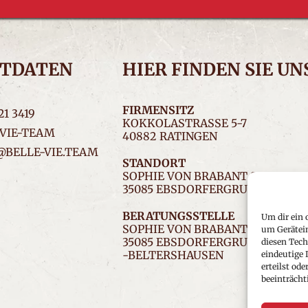
TDATEN
HIER FINDEN SIE UN
FIRMENSITZ
21 3419
KOKKOLASTRASSE 5-7
VIE-TEAM
40882 RATINGEN
BELLE-VIE.TEAM
STANDORT
SOPHIE VON BRABANT STR.1
35085 EBSDORFERGRUND-BELTE
BERATUNGSSTELLE
Um dir ein 
SOPHIE VON BRABANT STR.1
um Gerätei
35085 EBSDORFERGRUND
diesen Tech
-BELTERSHAUSEN
eindeutige 
erteilst o
beeinträcht